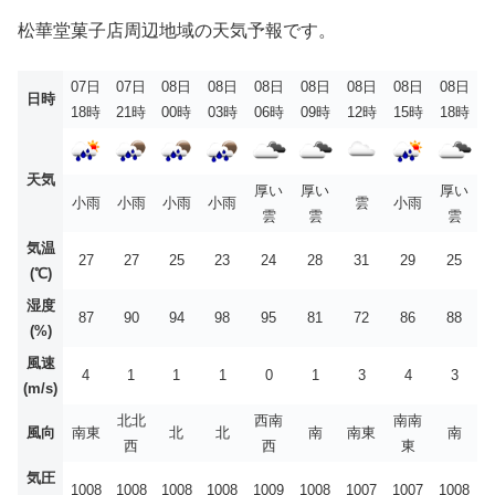
松華堂菓子店周辺地域の天気予報です。
07日
07日
08日
08日
08日
08日
08日
08日
08日
日時
18時
21時
00時
03時
06時
09時
12時
15時
18時
天気
厚い
厚い
厚い
小雨
小雨
小雨
小雨
雲
小雨
雲
雲
雲
気温
27
27
25
23
24
28
31
29
25
(℃)
湿度
87
90
94
98
95
81
72
86
88
(%)
風速
4
1
1
1
0
1
3
4
3
(m/s)
北北
西南
南南
風向
南東
北
北
南
南東
南
西
西
東
気圧
1008
1008
1008
1008
1009
1008
1007
1007
1008