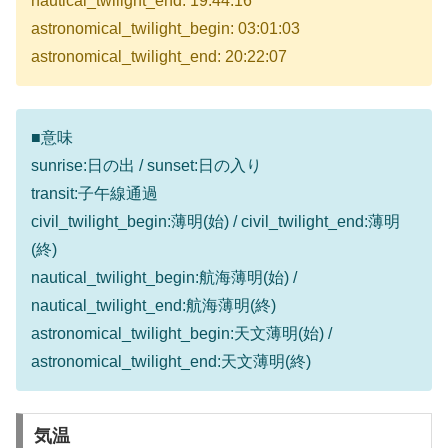
nautical_twilight_end: 19:44:16
astronomical_twilight_begin: 03:01:03
astronomical_twilight_end: 20:22:07
■意味
sunrise:日の出 / sunset:日の入り
transit:子午線通過
civil_twilight_begin:薄明(始) / civil_twilight_end:薄明
(終)
nautical_twilight_begin:航海薄明(始) /
nautical_twilight_end:航海薄明(終)
astronomical_twilight_begin:天文薄明(始) /
astronomical_twilight_end:天文薄明(終)
気温