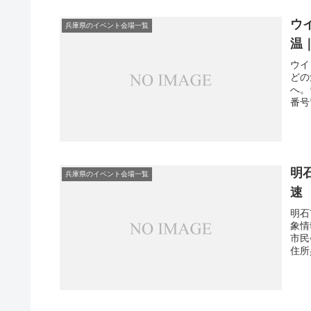
ウ
兵庫県のイベント会場一覧
温
ウイ
どの
へ。
番号
明
兵庫県のイベント会場一覧
速
明石
象情
市民
住所