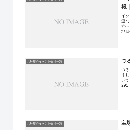
報
イゾ
速な
方へ
地郵便
つ
兵庫県のイベント会場一覧
つる
まし
いて
29
宝
兵庫県のイベント会場一覧