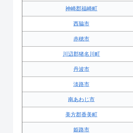
神崎郡福崎町
西脇市
赤穂市
川辺郡猪名川町
丹波市
淡路市
南あわじ市
美方郡香美町
姫路市