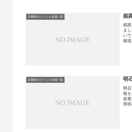
姫
兵庫県のイベント会場一覧
姫路
まし
いて
都道
明
兵庫県のイベント会場一覧
明石
報を
産業
県明