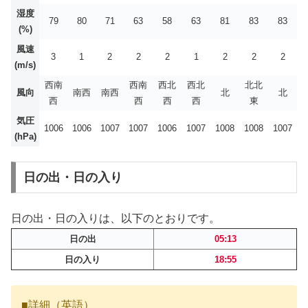
湿度
79
80
71
63
58
63
81
83
83
(%)
風速
3
1
2
2
2
1
2
2
2
(m/s)
西南
西南
西北
西北
北北
風向
南西
南西
北
北
西
西
西
西
東
気圧
1006
1006
1007
1007
1006
1007
1008
1008
1007
(hPa)
日の出・日の入り
日の出・日の入りは、以下のとおりです。
日の出
05:13
日の入り
18:55
■詳細（英語）