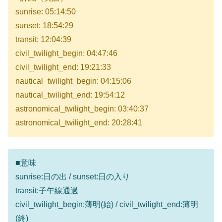
sunrise: 05:14:50
sunset: 18:54:29
transit: 12:04:39
civil_twilight_begin: 04:47:46
civil_twilight_end: 19:21:33
nautical_twilight_begin: 04:15:06
nautical_twilight_end: 19:54:12
astronomical_twilight_begin: 03:40:37
astronomical_twilight_end: 20:28:41
■意味
sunrise:日の出 / sunset:日の入り
transit:子午線通過
civil_twilight_begin:薄明(始) / civil_twilight_end:薄明
(終)