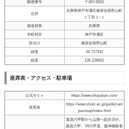
郵便番号
〒657-0015
兵庫県神戸市灘区篠原伯母野山町
住所
１丁目２−１
都道府県
兵庫県
市町村区
神戸市灘区
区分け
篠原伯母野山町
緯度
34.727332
経度
135.229552
座席表・アクセス・駐車場
公式サイト
https://www.shuyukan.com/
https://www.shoin.ac.jp/guide/cam
座席表
pus/map/index.html
阪急六甲駅から山側へ徒歩15分。
阪急六甲、JR六甲道、阪神御影各