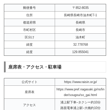
郵便番号
〒852-8035
住所
長崎県長崎市油木町7-1
都道府県
長崎県
市町村区
長崎市
区分け
油木町
緯度
32.778768
経度
129.855041
座席表・アクセス・駐車場
公式サイト
https://www.raisin.or.jp/
https://www.pref.nagasaki.jp/nsfin
座席表
der/sougou/so_gai.html
浦上駅下車–タクシー約10分
アクセス
路面電車浦上駅–大橋約10分