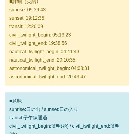
■詳細（英語）
sunrise: 05:39:43
sunset: 19:12:35
transit: 12:26:09
civil_twilight_begin: 05:13:23
civil_twilight_end: 19:38:56
nautical_twilight_begin: 04:41:43
nautical_twilight_end: 20:10:35
astronomical_twilight_begin: 04:08:31
astronomical_twilight_end: 20:43:47
■意味
sunrise:日の出 / sunset:日の入り
transit:子午線通過
civil_twilight_begin:薄明(始) / civil_twilight_end:薄明