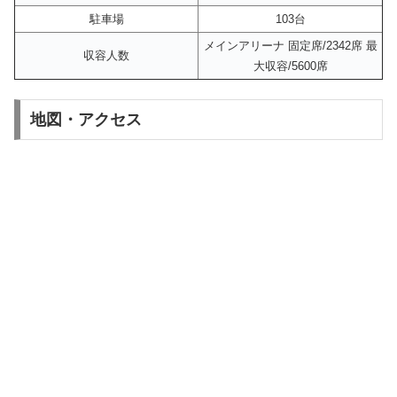
駐車場
103台
メインアリーナ 固定席/2342席 最
収容人数
大収容/5600席
地図・アクセス