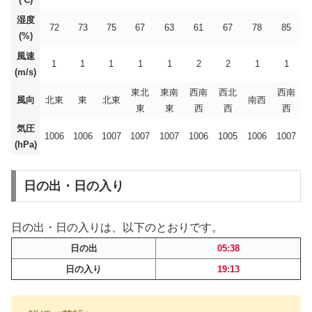
湿度
72
73
75
67
63
61
67
78
85
(%)
風速
1
1
1
1
1
2
2
1
1
(m/s)
東北
東南
西南
西北
西南
風向
北東
東
北東
南西
東
東
西
西
西
気圧
1006
1006
1007
1007
1007
1006
1005
1006
1007
(hPa)
日の出・日の入り
日の出・日の入りは、以下のとおりです。
日の出
05:38
日の入り
19:13