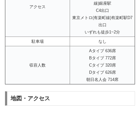
線)銀座駅
アクセス
C4出口
東京メトロ(有楽町線)有楽町駅D7
出口
いずれも徒歩1~2分
駐車場
なし
Aタイプ 636席
Bタイプ 772席
収容人数
Cタイプ 320席
Dタイプ 626席
朝日名人会 714席
地図・アクセス