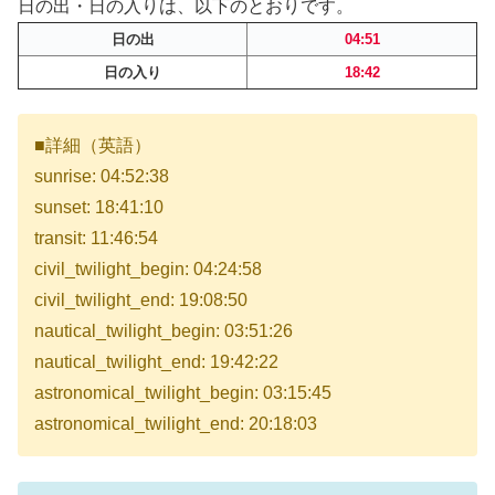
日の出・日の入りは、以下のとおりです。
日の出
04:51
日の入り
18:42
■詳細（英語）
sunrise: 04:52:38
sunset: 18:41:10
transit: 11:46:54
civil_twilight_begin: 04:24:58
civil_twilight_end: 19:08:50
nautical_twilight_begin: 03:51:26
nautical_twilight_end: 19:42:22
astronomical_twilight_begin: 03:15:45
astronomical_twilight_end: 20:18:03