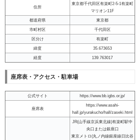
東京都千代田区有楽町2-5-1有楽町
住所
マリオン11F
都道府県
東京都
市町村区
千代田区
区分け
有楽町
緯度
35.673653
経度
139.763017
座席表・アクセス・駐車場
公式サイト
https://www.bb.igbs.or.jp/
https://www.asahi-
座席表
hall.jp/yurakucho/hall/zaseki.html
JR(山手線京浜東北線)有楽町駅中
央口または銀座口
東京メトロ(丸ノ内線銀座線日比谷