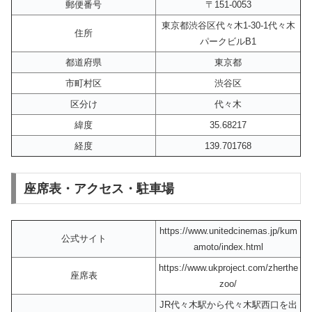
郵便番号
〒151-0053
東京都渋谷区代々木1-30-1代々木
住所
パークビルB1
都道府県
東京都
市町村区
渋谷区
区分け
代々木
緯度
35.68217
経度
139.701768
座席表・アクセス・駐車場
https://www.unitedcinemas.jp/kum
公式サイト
amoto/index.html
https://www.ukproject.com/zherthe
座席表
zoo/
JR代々木駅から代々木駅西口を出