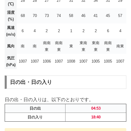
28
28
27
27
31
32
34
31
29
(℃)
湿度
68
70
73
74
58
46
41
45
57
(%)
風速
6
4
2
2
1
2
2
6
4
(m/s)
南南
南南
東南
東南
南南
風向
南
南
東
南東
東
東
東
東
東
気圧
1007
1007
1006
1007
1008
1007
1005
1005
1007
(hPa)
日の出・日の入り
日の出・日の入りは、以下のとおりです。
日の出
04:53
日の入り
18:40