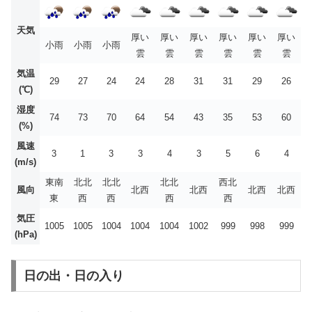
天気
厚い
厚い
厚い
厚い
厚い
厚い
小雨
小雨
小雨
雲
雲
雲
雲
雲
雲
気温
29
27
24
24
28
31
31
29
26
(℃)
湿度
74
73
70
64
54
43
35
53
60
(%)
風速
3
1
3
3
4
3
5
6
4
(m/s)
東南
北北
北北
北北
西北
風向
北西
北西
北西
北西
東
西
西
西
西
気圧
1005
1005
1004
1004
1004
1002
999
998
999
(hPa)
日の出・日の入り