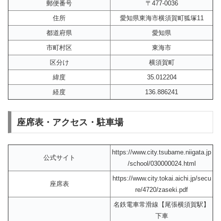
郵便番号
〒477-0036
住所
愛知県東海市横須賀町狐塚11
都道府県
愛知県
市町村区
東海市
区分け
横須賀町
緯度
35.012204
経度
136.886241
座席表・アクセス・駐車場
https://www.city.tsubame.niigata.jp
公式サイト
/school/030000024.html
https://www.city.tokai.aichi.jp/secu
座席表
re/4720/zaseki.pdf
名鉄電車常滑線【尾張横須賀駅】
下車