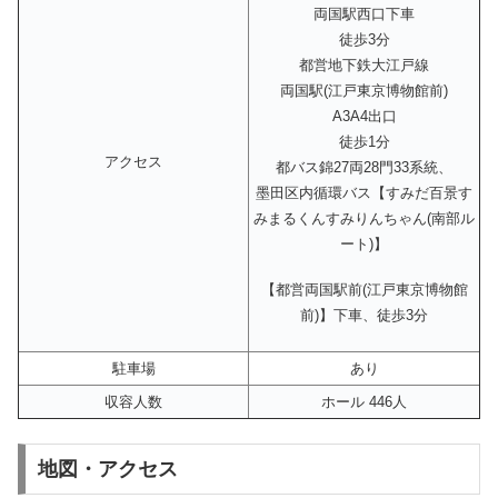
両国駅西口下車
徒歩3分
都営地下鉄大江戸線
両国駅(江戸東京博物館前)
A3A4出口
徒歩1分
アクセス
都バス錦27両28門33系統、
墨田区内循環バス【すみだ百景す
みまるくんすみりんちゃん(南部ル
ート)】
【都営両国駅前(江戸東京博物館
前)】下車、徒歩3分
駐車場
あり
収容人数
ホール 446人
地図・アクセス