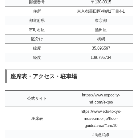
郵便番号
〒130-0015
住所
東京都墨田区横網1丁目4-1
都道府県
東京都
市町村区
墨田区
区分け
横網
緯度
35.696597
経度
139.795734
座席表・アクセス・駐車場
https://www.expocity-
公式サイト
mf.com/expo/
https://www.edo-tokyo-
座席表
museum.or.jp/floor-
guide/area/#anc10
JR総武線