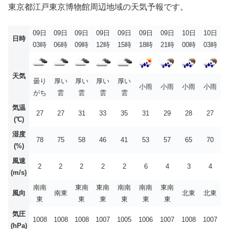
東京都江戸東京博物館周辺地域の天気予報です。
09日
09日
09日
09日
09日
09日
09日
10日
10日
日時
03時
06時
09時
12時
15時
18時
21時
00時
03時
天気
曇り
厚い
厚い
厚い
厚い
小雨
小雨
小雨
小雨
がち
雲
雲
雲
雲
気温
27
27
31
33
35
31
29
28
27
(℃)
湿度
78
75
58
46
41
53
57
65
70
(%)
風速
2
2
2
2
2
6
4
3
4
(m/s)
南南
東南
東南
南南
南南
東南
風向
南東
北東
北東
東
東
東
東
東
東
気圧
1008
1008
1008
1007
1005
1006
1007
1008
1007
(hPa)