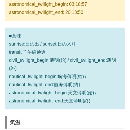
astronomical_twilight_begin: 03:18:57
astronomical_twilight_end: 20:13:50
■意味
sunrise:日の出 / sunset:日の入り
transit:子午線通過
civil_twilight_begin:薄明(始) / civil_twilight_end:薄明
(終)
nautical_twilight_begin:航海薄明(始) /
nautical_twilight_end:航海薄明(終)
astronomical_twilight_begin:天文薄明(始) /
astronomical_twilight_end:天文薄明(終)
気温