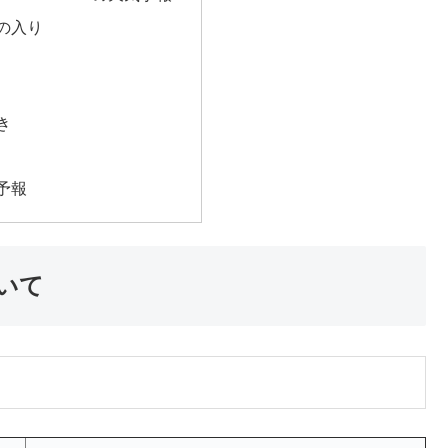
の入り
き
予報
ついて