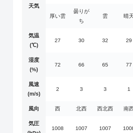
天気
曇りが
厚い雲
雲
晴
ち
気温
27
30
32
29
(℃)
湿度
72
66
65
77
(%)
風速
2
3
3
1
(m/s)
風向
西
北西
西北西
南
気圧
1008
1007
1007
100
(hPa)