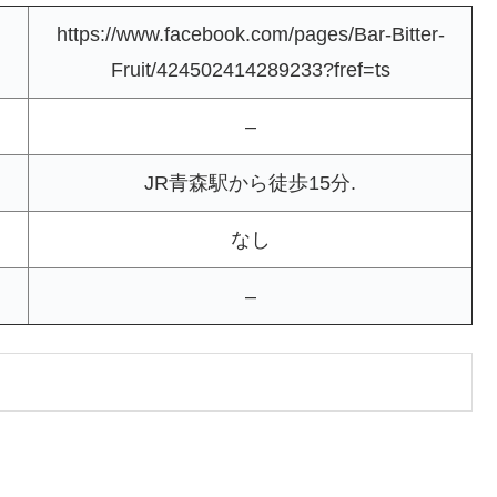
https://www.facebook.com/pages/Bar-Bitter-
Fruit/424502414289233?fref=ts
–
JR青森駅から徒歩15分.
なし
–