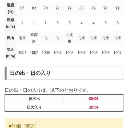
湿度
87
83
74
72
79
85
89
90
91
(%)
風速
1
1
1
3
5
4
4
3
3
(m/s)
東南
北北
風向
南東
北
北
北東
北東
北東
北東
東
東
気圧
1007
1007
1008
1007
1006
1007
1008
1008
1007
(hPa)
日の出・日の入り
日の出・日の入りは、以下のとおりです。
日の出
05:06
日の入り
18:54
■詳細（英語）