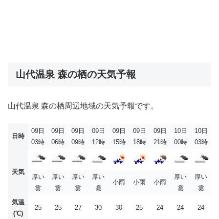
山代温泉 森の栖の天気予報
山代温泉 森の栖周辺地域の天気予報です。
09日
09日
09日
09日
09日
09日
09日
10日
10日
日時
03時
06時
09時
12時
15時
18時
21時
00時
03時
天気
厚い
厚い
厚い
厚い
厚い
厚い
小雨
小雨
小雨
雲
雲
雲
雲
雲
雲
気温
25
25
27
30
30
25
24
24
24
(℃)