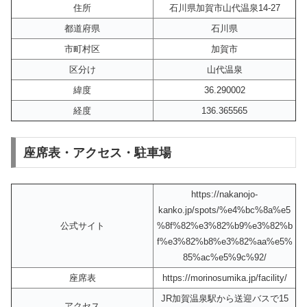
住所
石川県加賀市山代温泉14-27
都道府県
石川県
市町村区
加賀市
区分け
山代温泉
緯度
36.290002
経度
136.365565
座席表・アクセス・駐車場
https://nakanojo-
kanko.jp/spots/%e4%bc%8a%e5
公式サイト
%8f%82%e3%82%b9%e3%82%b
f%e3%82%b8%e3%82%aa%e5%
85%ac%e5%9c%92/
座席表
https://morinosumika.jp/facility/
JR加賀温泉駅から送迎バスで15
アクセス