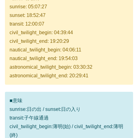
sunrise: 05:07:27
sunset: 18:52:47
transit: 12:00:07
civil_twilight_begin: 04:39:44
civil_twilight_end: 19:20:29
nautical_twilight_begin: 04:06:11
nautical_twilight_end: 19:54:03
astronomical_twilight_begin: 03:30:32
astronomical_twilight_end: 20:29:41
■意味
sunrise:日の出 / sunset:日の入り
transit:子午線通過
civil_twilight_begin:薄明(始) / civil_twilight_end:薄明
(終)