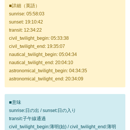
■詳細（英語）
sunrise: 05:58:03
sunset: 19:10:42
transit: 12:34:22
civil_twilight_begin: 05:33:38
civil_twilight_end: 19:35:07
nautical_twilight_begin: 05:04:34
nautical_twilight_end: 20:04:10
astronomical_twilight_begin: 04:34:35
astronomical_twilight_end: 20:34:09
■意味
sunrise:日の出 / sunset:日の入り
transit:子午線通過
civil_twilight_begin:薄明(始) / civil_twilight_end:薄明