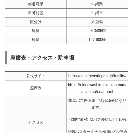
都道府県
沖縄県
市町村区
沖縄市
区分け
八重島
緯度
26.343592
経度
127.80065
座席表・アクセス・駐車場
公式サイト
https://osakacastlepark.jp/facility/
https://okinawashiminkaikan.com/
座席表
shisetsu/seat.html
胡屋バス停下車、徒歩15分になり
ます。
那覇空港￫胡屋バス停約1時間10分
アクセス
那覇バスターミナル￫胡屋バス停約