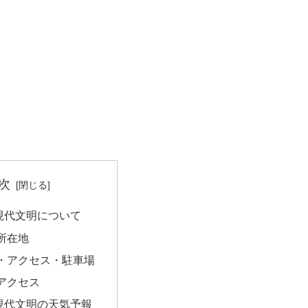
次
r! 現代文明について
所在地
・アクセス・駐車場
アクセス
r! 現代文明の天気予報