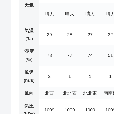
天気
晴天
晴天
晴天
晴
気温
29
28
27
32
(℃)
湿度
78
77
74
51
(%)
風速
2
1
1
1
(m/s)
風向
北西
北北西
北北東
南南
気圧
1009
1009
1009
100
(hPa)