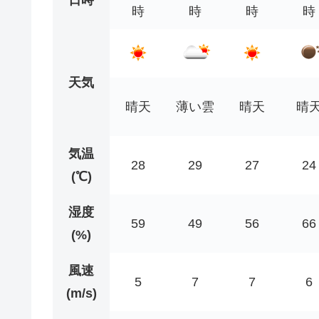
時
時
時
時
天気
晴天
薄い雲
晴天
晴
気温
28
29
27
24
(℃)
湿度
59
49
56
66
(%)
風速
5
7
7
6
(m/s)