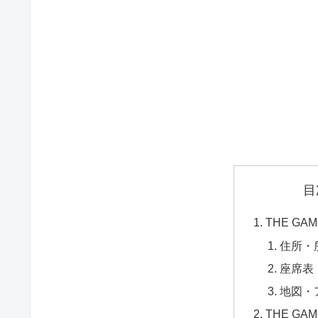
目
THE G
住所・
座席表
地図・
THE G