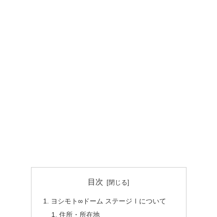
目次
ヨシモト∞ドーム ステージⅠについて
住所・所在地