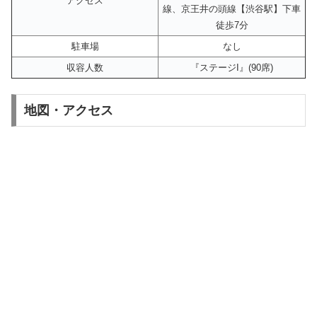
アクセス
線、京王井の頭線【渋谷駅】下車
徒歩7分
駐車場
なし
収容人数
『ステージI』(90席)
地図・アクセス