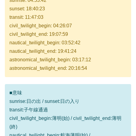
sunrise: 04:53:42
sunset: 18:40:23
transit: 11:47:03
civil_twilight_begin: 04:26:07
civil_twilight_end: 19:07:59
nautical_twilight_begin: 03:52:42
nautical_twilight_end: 19:41:24
astronomical_twilight_begin: 03:17:12
astronomical_twilight_end: 20:16:54
■意味
sunrise:日の出 / sunset:日の入り
transit:子午線通過
civil_twilight_begin:薄明(始) / civil_twilight_end:薄明
(終)
nautical_twilight_begin:航海薄明(始) /