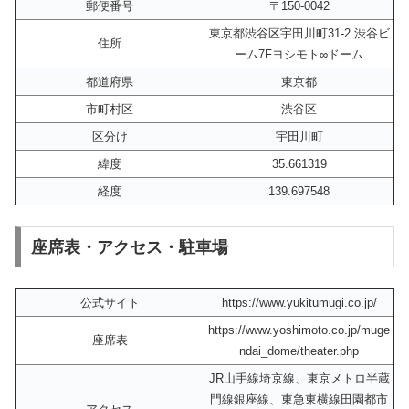
郵便番号
〒150-0042
東京都渋谷区宇田川町31-2 渋谷ビ
住所
ーム7Fヨシモト∞ドーム
都道府県
東京都
市町村区
渋谷区
区分け
宇田川町
緯度
35.661319
経度
139.697548
座席表・アクセス・駐車場
公式サイト
https://www.yukitumugi.co.jp/
https://www.yoshimoto.co.jp/muge
座席表
ndai_dome/theater.php
JR山手線埼京線、東京メトロ半蔵
門線銀座線、東急東横線田園都市