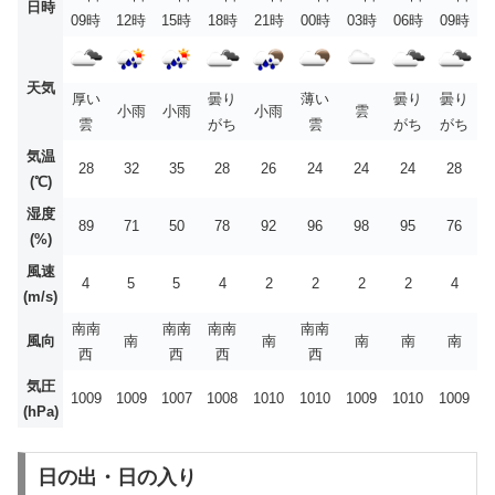
日時
09時
12時
15時
18時
21時
00時
03時
06時
09時
天気
厚い
曇り
薄い
曇り
曇り
小雨
小雨
小雨
雲
雲
がち
雲
がち
がち
気温
28
32
35
28
26
24
24
24
28
(℃)
湿度
89
71
50
78
92
96
98
95
76
(%)
風速
4
5
5
4
2
2
2
2
4
(m/s)
南南
南南
南南
南南
風向
南
南
南
南
南
西
西
西
西
気圧
1009
1009
1007
1008
1010
1010
1009
1010
1009
(hPa)
日の出・日の入り