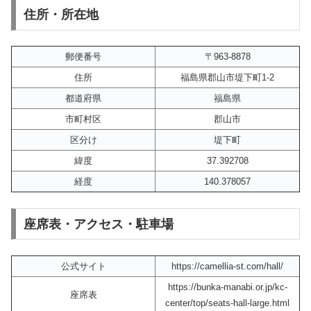
住所・所在地
郵便番号
〒963-8878
住所
福島県郡山市堤下町1-2
都道府県
福島県
市町村区
郡山市
区分け
堤下町
緯度
37.392708
経度
140.378057
座席表・アクセス・駐車場
公式サイト
https://camellia-st.com/hall/
https://bunka-manabi.or.jp/kc-
座席表
center/top/seats-hall-large.html