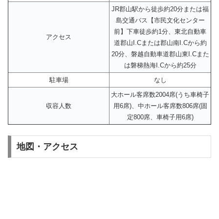
JR郡山駅から徒歩約20分または福
島交通バス【市民文化センター
前】下車徒歩約1分、東北自動車
アクセス
道郡山I.Cまたは郡山南I.Cから約
20分、磐越自動車道郡山東I.Cまた
は磐梯熱海I.Cから約25分
駐車場
なし
大ホール客席数2004席(うち車椅子
収容人数
用6席)、中ホール客席数806席(固
定800席、車椅子用6席)
地図・アクセス