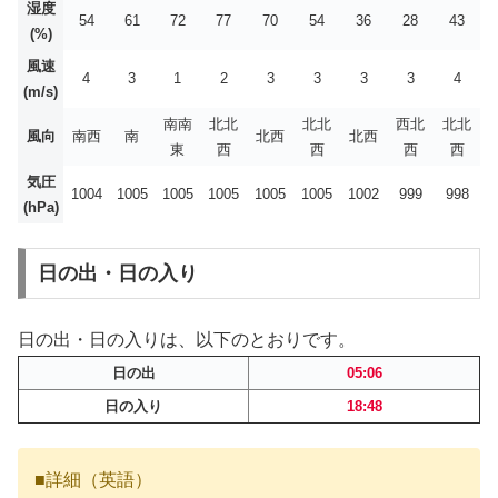
湿度
54
61
72
77
70
54
36
28
43
(%)
風速
4
3
1
2
3
3
3
3
4
(m/s)
南南
北北
北北
西北
北北
風向
南西
南
北西
北西
東
西
西
西
西
気圧
1004
1005
1005
1005
1005
1005
1002
999
998
(hPa)
日の出・日の入り
日の出・日の入りは、以下のとおりです。
日の出
05:06
日の入り
18:48
■詳細（英語）