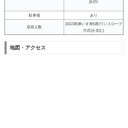
歩2分
駐車場
あり
1022席(車いす席6席(ワンスロープ
収容人数
方式)を含む)
地図・アクセス