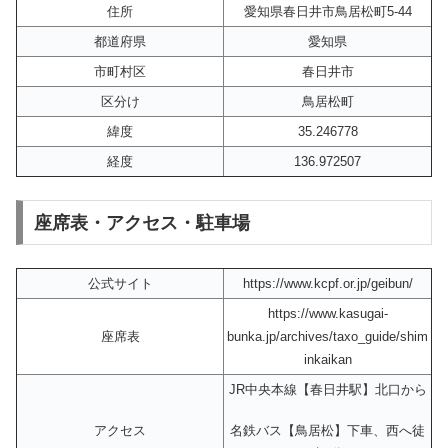
住所
愛知県春日井市鳥居松町5-44
都道府県
愛知県
市町村区
春日井市
区分け
鳥居松町
緯度
35.246778
経度
136.972507
座席表・アクセス・駐車場
公式サイト
https://www.kcpf.or.jp/geibun/
https://www.kasugai-
座席表
bunka.jp/archives/taxo_guide/shim
inkaikan
JR中央本線【春日井駅】北口から
名鉄バス【鳥居松】下車、西へ徒
アクセス