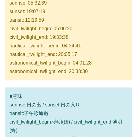
sunrise: 05:32:39
sunset: 19:07:19
transit: 12:19:59
civil_twilight_begin: 05:06:20
civil_twilight_end: 19:33:38
nautical_twilight_begin: 04:34:41
nautical_twilight_end: 20:05:17
astronomical_twilight_begin: 04:01:28
astronomical_twilight_end: 20:38:30
■意味
sunrise:日の出 / sunset:日の入り
transit:子午線通過
civil_twilight_begin:薄明(始) / civil_twilight_end:薄明
(終)