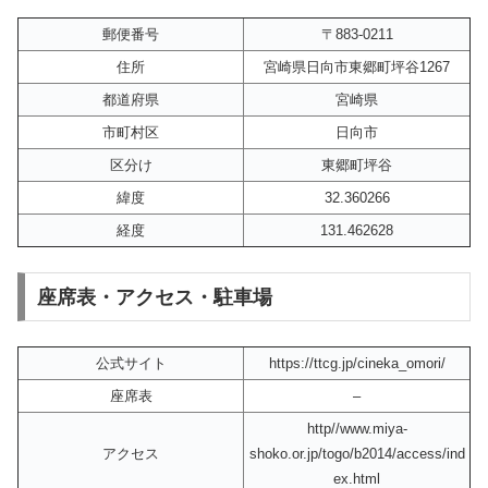
郵便番号
〒883-0211
住所
宮崎県日向市東郷町坪谷1267
都道府県
宮崎県
市町村区
日向市
区分け
東郷町坪谷
緯度
32.360266
経度
131.462628
座席表・アクセス・駐車場
公式サイト
https://ttcg.jp/cineka_omori/
座席表
–
http//www.miya-
アクセス
shoko.or.jp/togo/b2014/access/ind
ex.html