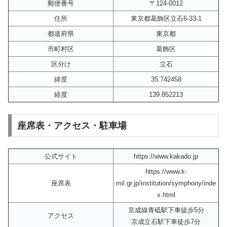
郵便番号
〒124-0012
住所
東京都葛飾区立石6-33-1
都道府県
東京都
市町村区
葛飾区
区分け
立石
緯度
35.742458
経度
139.852213
座席表・アクセス・駐車場
公式サイト
https://www.kakado.jp
https://www.k-
座席表
mil.gr.jp/institution/symphony/inde
x.html
京成線青砥駅下車徒歩5分
アクセス
京成立石駅下車徒歩7分