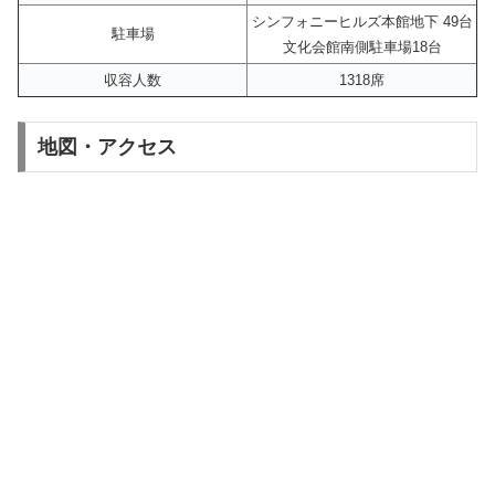
シンフォニーヒルズ本館地下 49台
駐車場
文化会館南側駐車場18台
収容人数
1318席
地図・アクセス