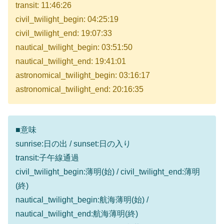
transit: 11:46:26
civil_twilight_begin: 04:25:19
civil_twilight_end: 19:07:33
nautical_twilight_begin: 03:51:50
nautical_twilight_end: 19:41:01
astronomical_twilight_begin: 03:16:17
astronomical_twilight_end: 20:16:35
■意味
sunrise:日の出 / sunset:日の入り
transit:子午線通過
civil_twilight_begin:薄明(始) / civil_twilight_end:薄明
(終)
nautical_twilight_begin:航海薄明(始) /
nautical_twilight_end:航海薄明(終)