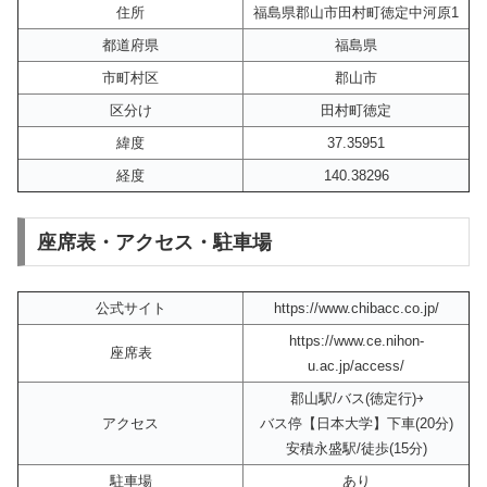
住所
福島県郡山市田村町徳定中河原1
都道府県
福島県
市町村区
郡山市
区分け
田村町徳定
緯度
37.35951
経度
140.38296
座席表・アクセス・駐車場
公式サイト
https://www.chibacc.co.jp/
https://www.ce.nihon-
座席表
u.ac.jp/access/
郡山駅/バス(徳定行)￫
アクセス
バス停【日本大学】下車(20分)
安積永盛駅/徒歩(15分)
駐車場
あり