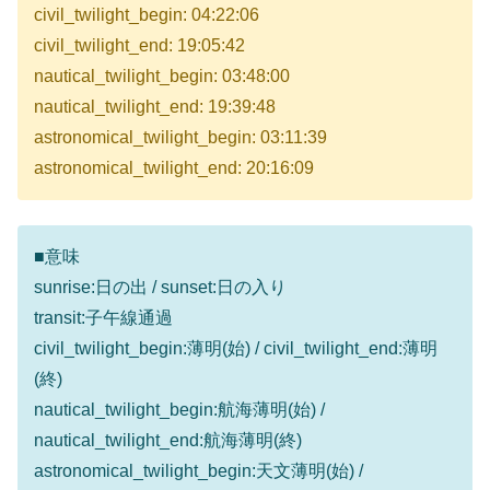
civil_twilight_begin: 04:22:06
civil_twilight_end: 19:05:42
nautical_twilight_begin: 03:48:00
nautical_twilight_end: 19:39:48
astronomical_twilight_begin: 03:11:39
astronomical_twilight_end: 20:16:09
■意味
sunrise:日の出 / sunset:日の入り
transit:子午線通過
civil_twilight_begin:薄明(始) / civil_twilight_end:薄明
(終)
nautical_twilight_begin:航海薄明(始) /
nautical_twilight_end:航海薄明(終)
astronomical_twilight_begin:天文薄明(始) /