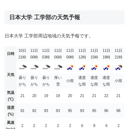
日本大学 工学部の天気予報
日本大学 工学部周辺地域の天気予報です。
10日
11日
11日
11日
11日
11日
11日
11日
11日
日時
21時
00時
03時
06時
09時
12時
15時
18時
21時
天気
曇り
曇り
曇り
厚い
適度
適度
適度
小雨
小雨
がち
がち
がち
雲
な雨
な雨
な雨
気温
21
20
19
19
20
21
21
22
21
(℃)
湿度
91
92
93
93
95
93
95
96
98
(%)
風速
2
2
2
2
2
6
8
6
2