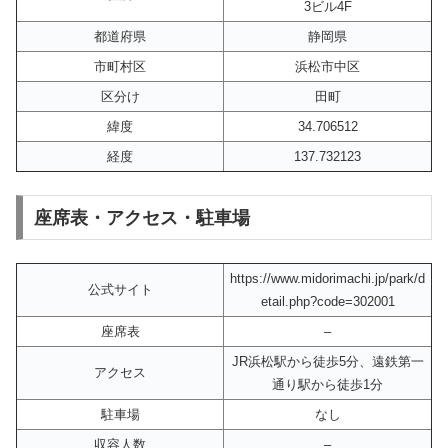
3ビル4F
都道府県
静岡県
市町村区
浜松市中区
区分け
田町
緯度
34.706512
経度
137.732123
座席表・アクセス・駐車場
https://www.midorimachi.jp/park/d
公式サイト
etail.php?code=302001
座席表
–
JR浜松駅から徒歩5分、遠鉄第一
アクセス
通り駅から徒歩1分
駐車場
なし
収容人数
–