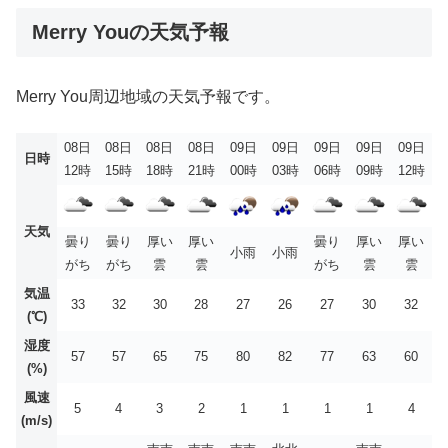
Merry Youの天気予報
Merry You周辺地域の天気予報です。
08日
08日
08日
08日
09日
09日
09日
09日
09日
日時
12時
15時
18時
21時
00時
03時
06時
09時
12時
天気
曇り
曇り
厚い
厚い
曇り
厚い
厚い
小雨
小雨
がち
がち
雲
雲
がち
雲
雲
気温
33
32
30
28
27
26
27
30
32
(℃)
湿度
57
57
65
75
80
82
77
63
60
(%)
風速
5
4
3
2
1
1
1
1
4
(m/s)