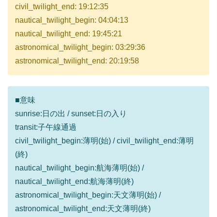
civil_twilight_end: 19:12:35
nautical_twilight_begin: 04:04:13
nautical_twilight_end: 19:45:21
astronomical_twilight_begin: 03:29:36
astronomical_twilight_end: 20:19:58
■意味
sunrise:日の出 / sunset:日の入り
transit:子午線通過
civil_twilight_begin:薄明(始) / civil_twilight_end:薄明
(終)
nautical_twilight_begin:航海薄明(始) /
nautical_twilight_end:航海薄明(終)
astronomical_twilight_begin:天文薄明(始) /
astronomical_twilight_end:天文薄明(終)