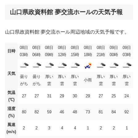
山口県政資料館 夢交流ホールの天気予報
山口県政資料館 夢交流ホール周辺地域の天気予報です。
08日
08日
08日
08日
08日
08日
08日
09日
09日
日時
03時
06時
09時
12時
15時
18時
21時
00時
03時
天気
曇り
曇り
厚い
厚い
厚い
厚い
厚い
厚い
小雨
がち
がち
雲
雲
雲
雲
雲
雲
気温
27
27
31
29
30
29
27
25
24
(℃)
湿度
80
82
59
46
48
73
81
84
92
(%)
風速
2
2
3
4
4
1
2
2
1
(m/s)