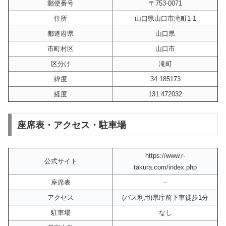
郵便番号
〒753-0071
住所
山口県山口市滝町1-1
都道府県
山口県
市町村区
山口市
区分け
滝町
緯度
34.185173
経度
131.472032
座席表・アクセス・駐車場
https://www.r-
公式サイト
takura.com/index.php
座席表
–
アクセス
(バス利用)県庁前下車徒歩1分
駐車場
なし