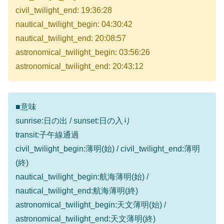
civil_twilight_end: 19:36:28
nautical_twilight_begin: 04:30:42
nautical_twilight_end: 20:08:57
astronomical_twilight_begin: 03:56:26
astronomical_twilight_end: 20:43:12
■意味
sunrise:日の出 / sunset:日の入り
transit:子午線通過
civil_twilight_begin:薄明(始) / civil_twilight_end:薄明
(終)
nautical_twilight_begin:航海薄明(始) /
nautical_twilight_end:航海薄明(終)
astronomical_twilight_begin:天文薄明(始) /
astronomical_twilight_end:天文薄明(終)