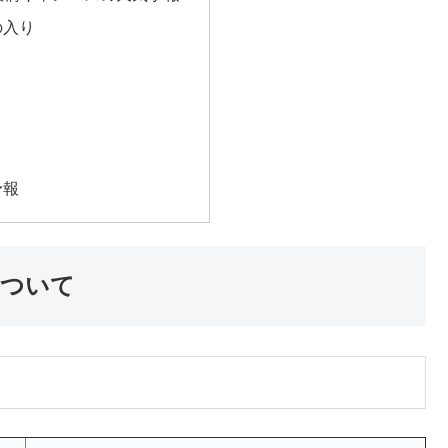
の入り
き
予報
について