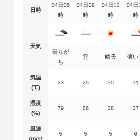
04日06
04日09
04日12
04日
日時
時
時
時
時
天気
曇りが
雲
晴天
薄い
ち
気温
23
25
30
31
(℃)
湿度
79
66
38
37
(%)
風速
5
5
5
6
(m/s)