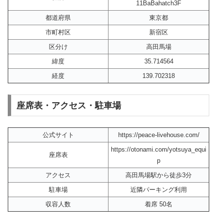
11BaBahatch3F
都道府県
東京都
市町村区
新宿区
区分け
高田馬場
緯度
35.714564
経度
139.702318
座席表・アクセス・駐車場
公式サイト
https://peace-livehouse.com/
https://otonami.com/yotsuya_equi
座席表
p
アクセス
高田馬場駅から徒歩3分
駐車場
近隣パーキング利用
収容人数
着席 50名