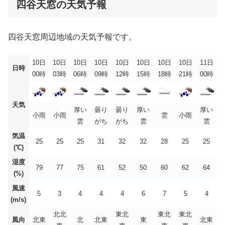
四谷天窓の天気予報
四谷天窓周辺地域の天気予報です。
10日
10日
10日
10日
10日
10日
10日
10日
11日
日時
00時
03時
06時
09時
12時
15時
18時
21時
00時
天気
厚い
曇り
曇り
厚い
厚い
小雨
小雨
雲
小雨
雲
がち
がち
雲
雲
気温
25
25
25
31
32
32
28
25
25
(℃)
湿度
79
77
75
61
52
50
60
62
64
(%)
風速
5
3
4
4
4
6
7
5
4
(m/s)
北北
東北
東北
東北
風向
北東
北
北東
東
北東