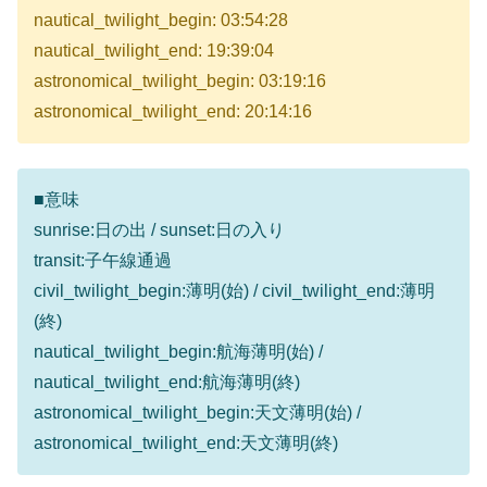
nautical_twilight_begin: 03:54:28
nautical_twilight_end: 19:39:04
astronomical_twilight_begin: 03:19:16
astronomical_twilight_end: 20:14:16
■意味
sunrise:日の出 / sunset:日の入り
transit:子午線通過
civil_twilight_begin:薄明(始) / civil_twilight_end:薄明
(終)
nautical_twilight_begin:航海薄明(始) /
nautical_twilight_end:航海薄明(終)
astronomical_twilight_begin:天文薄明(始) /
astronomical_twilight_end:天文薄明(終)