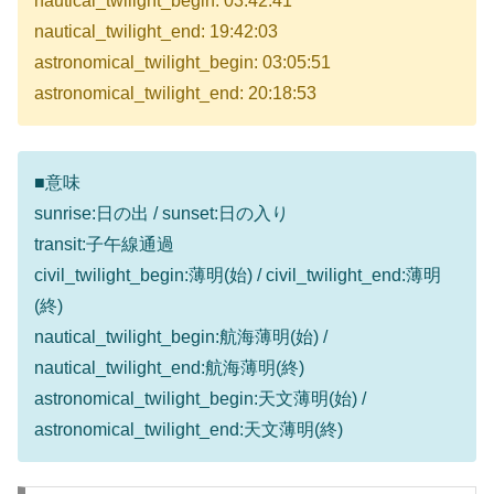
nautical_twilight_begin: 03:42:41
nautical_twilight_end: 19:42:03
astronomical_twilight_begin: 03:05:51
astronomical_twilight_end: 20:18:53
■意味
sunrise:日の出 / sunset:日の入り
transit:子午線通過
civil_twilight_begin:薄明(始) / civil_twilight_end:薄明
(終)
nautical_twilight_begin:航海薄明(始) /
nautical_twilight_end:航海薄明(終)
astronomical_twilight_begin:天文薄明(始) /
astronomical_twilight_end:天文薄明(終)