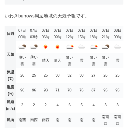
いわきburrows周辺地域の天気予報です。
07日
07日
07日
07日
07日
07日
07日
07日
08日
日時
00時
03時
06時
09時
12時
15時
18時
21時
00時
天気
薄い
薄い
薄い
薄い
薄い
晴天
晴天
雲
雲
雲
雲
雲
雲
雲
気温
26
25
25
30
32
30
27
26
25
(℃)
湿度
96
96
93
71
70
76
87
95
95
(%)
風速
2
2
2
4
6
5
4
3
3
(m/s)
南南
南南
風向
南西
南西
南西
南
南
南
南
西
西