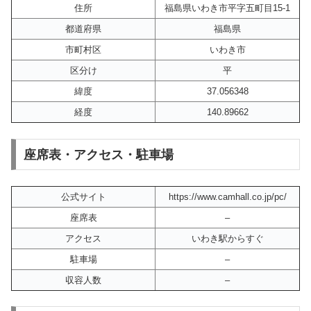
住所
福島県いわき市平字五町目15-1
都道府県
福島県
市町村区
いわき市
区分け
平
緯度
37.056348
経度
140.89662
座席表・アクセス・駐車場
公式サイト
https://www.camhall.co.jp/pc/
座席表
–
アクセス
いわき駅からすぐ
駐車場
–
収容人数
–