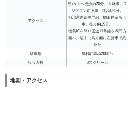
島)方面へ徒歩約20分。大麻線、フ
ジグラン前下車、徒歩約1分。
鍛冶屋原線鳴門線、鯛浜停留所下
アクセス
車、徒歩約15分。
徳島ICを降り国道11号線を鳴門方
面へ。途中北島方面に左折車で約
15分
駐車場
無料駐車場2000台
収容人数
8スクリーン
地図・アクセス