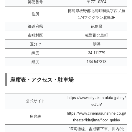
郵便番号
〒771-0204
徳島県板野郡北島町鯛浜字西ノ須
住所
174フジグラン北島3F
都道府県
徳島県
市町村区
板野郡北島町
区分け
鯛浜
緯度
34.111779
経度
134.547313
座席表・アクセス・駐車場
https://www.city.akita.akita.jp/city/
公式サイト
ed/ch/
https://www.cinemasunshine.co.jp/
座席表
theater/kitajima/floor_guide/
JR高徳線、吉成駅下車、川内(北