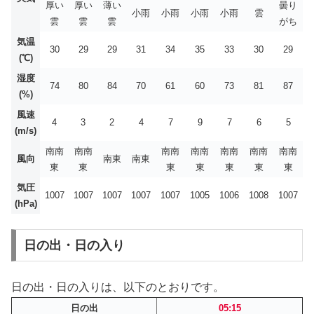
厚い
厚い
薄い
曇り
小雨
小雨
小雨
小雨
雲
雲
雲
雲
がち
気温
30
29
29
31
34
35
33
30
29
(℃)
湿度
74
80
84
70
61
60
73
81
87
(%)
風速
4
3
2
4
7
9
7
6
5
(m/s)
南南
南南
南南
南南
南南
南南
南南
風向
南東
南東
東
東
東
東
東
東
東
気圧
1007
1007
1007
1007
1007
1005
1006
1008
1007
(hPa)
日の出・日の入り
日の出・日の入りは、以下のとおりです。
日の出
05:15