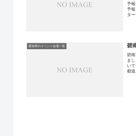
予報
予報
ター
碧
愛知県のイベント会場一覧
碧南
まし
いて
都道