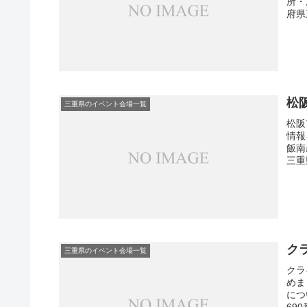
所・
府県
松
三重県のイベント会場一覧
松阪
情報
飯南
三重
ク
三重県のイベント会場一覧
クラ
めま
につ
69