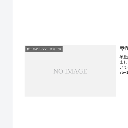
琴
秋田県のイベント会場一覧
琴丘
まし
いて
75