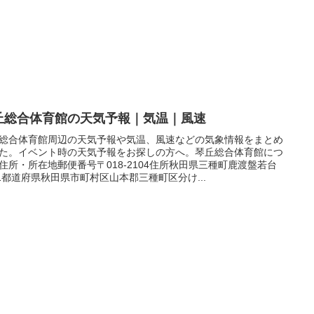
丘総合体育館の天気予報｜気温｜風速
総合体育館周辺の天気予報や気温、風速などの気象情報をまとめ
た。イベント時の天気予報をお探しの方へ。琴丘総合体育館につ
住所・所在地郵便番号〒018-2104住所秋田県三種町鹿渡盤若台
−1都道府県秋田県市町村区山本郡三種町区分け...