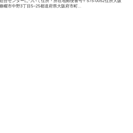
総合センターについて住所・所在地郵便番号〒575-0052住所大阪
條畷市中野3丁目5−25都道府県大阪府市町...