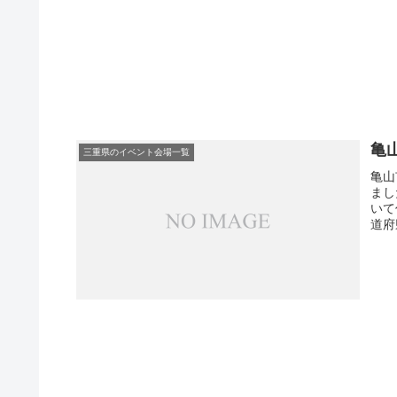
亀
三重県のイベント会場一覧
亀山
まし
いて
道府