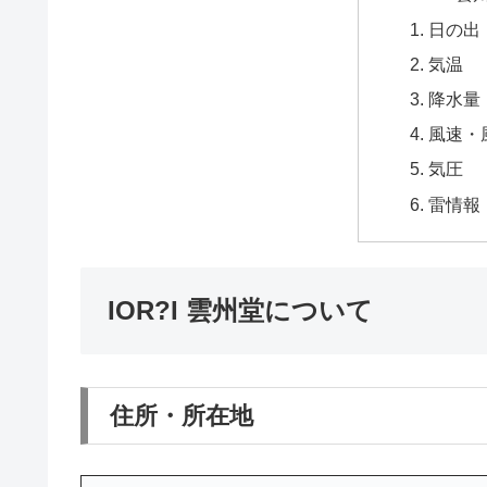
日の出
気温
降水量
風速・
気圧
雷情報
IOR?I 雲州堂について
住所・所在地