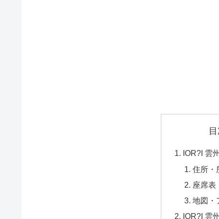
目
IOR?I 
住所・
座席表
地図・
IOR?I