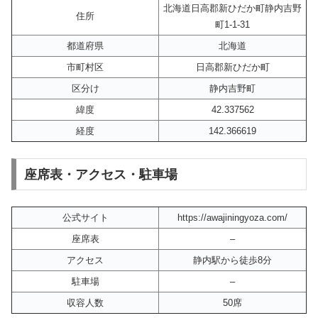
北海道日高郡新ひだか町静内吉野
住所
町1-1-31
都道府県
北海道
市町村区
日高郡新ひだか町
区分け
静内吉野町
緯度
42.337562
経度
142.366619
座席表・アクセス・駐車場
公式サイト
https://awajiningyoza.com/
座席表
–
アクセス
静内駅から徒歩8分
駐車場
–
収容人数
50席