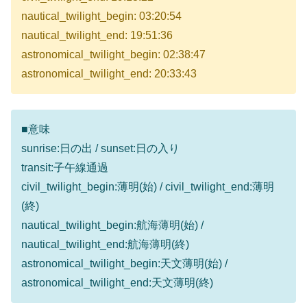
nautical_twilight_begin: 03:20:54
nautical_twilight_end: 19:51:36
astronomical_twilight_begin: 02:38:47
astronomical_twilight_end: 20:33:43
■意味
sunrise:日の出 / sunset:日の入り
transit:子午線通過
civil_twilight_begin:薄明(始) / civil_twilight_end:薄明
(終)
nautical_twilight_begin:航海薄明(始) /
nautical_twilight_end:航海薄明(終)
astronomical_twilight_begin:天文薄明(始) /
astronomical_twilight_end:天文薄明(終)