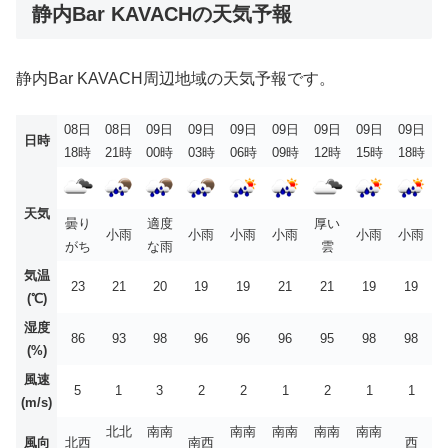
静内Bar KAVACHの天気予報
静内Bar KAVACH周辺地域の天気予報です。
08日
08日
09日
09日
09日
09日
09日
09日
09日
日時
18時
21時
00時
03時
06時
09時
12時
15時
18時
天気
曇り
適度
厚い
小雨
小雨
小雨
小雨
小雨
小雨
がち
な雨
雲
気温
23
21
20
19
19
21
21
19
19
(℃)
湿度
86
93
98
96
96
96
95
98
98
(%)
風速
5
1
3
2
2
1
2
1
1
(m/s)
北北
南南
南南
南南
南南
南南
風向
北西
南西
西