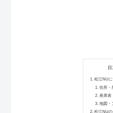
目
松江NU
住所・
座席表
地図・
松江NU