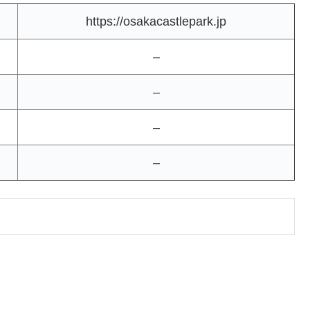
https://osakacastlepark.jp
–
–
–
–