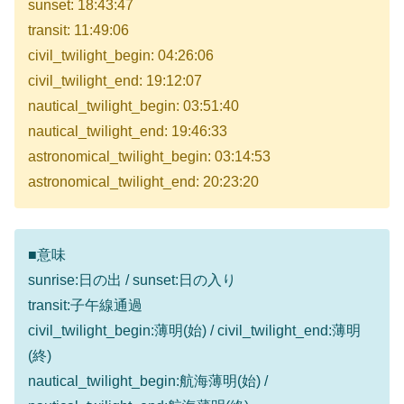
sunset: 18:43:47
transit: 11:49:06
civil_twilight_begin: 04:26:06
civil_twilight_end: 19:12:07
nautical_twilight_begin: 03:51:40
nautical_twilight_end: 19:46:33
astronomical_twilight_begin: 03:14:53
astronomical_twilight_end: 20:23:20
■意味
sunrise:日の出 / sunset:日の入り
transit:子午線通過
civil_twilight_begin:薄明(始) / civil_twilight_end:薄明
(終)
nautical_twilight_begin:航海薄明(始) /