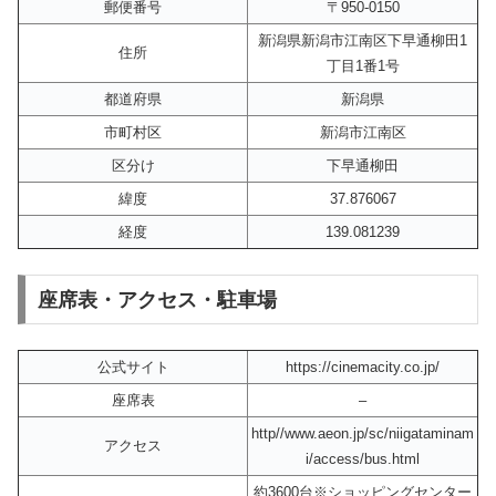
郵便番号
〒950-0150
新潟県新潟市江南区下早通柳田1
住所
丁目1番1号
都道府県
新潟県
市町村区
新潟市江南区
区分け
下早通柳田
緯度
37.876067
経度
139.081239
座席表・アクセス・駐車場
公式サイト
https://cinemacity.co.jp/
座席表
–
http//www.aeon.jp/sc/niigataminam
アクセス
i/access/bus.html
約3600台※ショッピングセンター