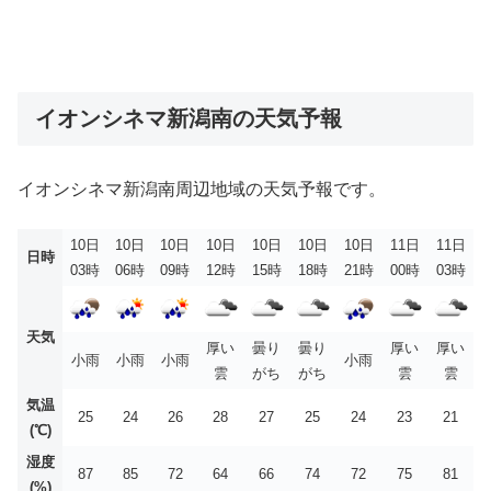
イオンシネマ新潟南の天気予報
イオンシネマ新潟南周辺地域の天気予報です。
10日
10日
10日
10日
10日
10日
10日
11日
11日
日時
03時
06時
09時
12時
15時
18時
21時
00時
03時
天気
厚い
曇り
曇り
厚い
厚い
小雨
小雨
小雨
小雨
雲
がち
がち
雲
雲
気温
25
24
26
28
27
25
24
23
21
(℃)
湿度
87
85
72
64
66
74
72
75
81
(%)