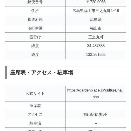
郵便番号
〒720-0066
住所
広島県福山市三之丸町4−16
都道府県
広島県
市町村区
福山市
区分け
三之丸町
緯度
34.487855
経度
133.361685
座席表・アクセス・駐車場
https://gardenplace.jp/culture/hall.
公式サイト
php
座席表
–
アクセス
福山駅徒歩3分
駐車場
–