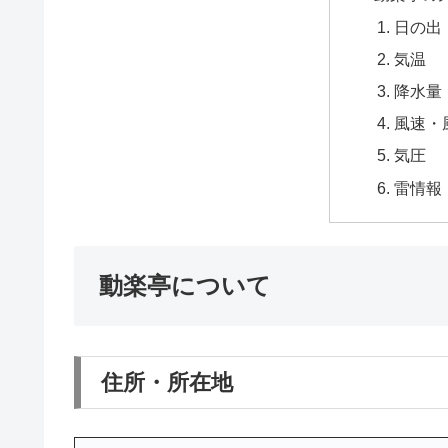
日の出
気温
降水量
風速・
気圧
雷情報
動楽亭について
住所・所在地