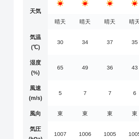
天気
晴天
晴天
晴天
晴
気温
30
34
37
35
(℃)
湿度
65
49
36
43
(%)
風速
5
7
7
6
(m/s)
風向
東
東
東
東
気圧
1007
1006
1005
100
(hPa)