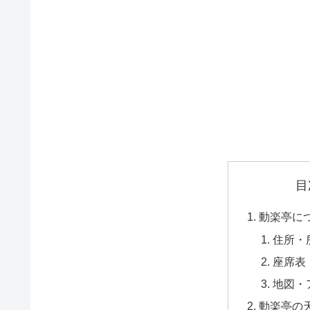
目
動楽亭に
住所・
座席表
地図・
動楽亭の