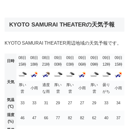
KYOTO SAMURAI THEATERの天気予報
KYOTO SAMURAI THEATER周辺地域の天気予報です。
08日
08日
08日
09日
09日
09日
09日
09日
09日
日時
15時
18時
21時
00時
03時
06時
09時
12時
15時
天気
厚い
適度
厚い
厚い
厚い
曇り
小雨
小雨
小雨
雲
な雨
雲
雲
雲
がち
気温
33
33
31
29
27
27
29
33
34
(℃)
湿度
46
47
66
77
82
82
62
40
37
(%)