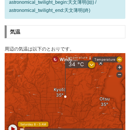
astronomical_twilight_begin:天文薄明(始) /
astronomical_twilight_end:天文薄明(終)
気温
周辺の気温は以下のとおりです。