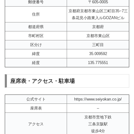
郵便番号
〒605-0005
京都府京都市東山区三町目35−7三
住所
条花見小路東入ルGOZANビル
都道府県
京都府
市町村区
京都市東山区
区分け
三町目
緯度
35.009592
経度
135.775551
座席表・アクセス・駐車場
公式サイト
https://www.seiyokan.co.jp/
座席表
–
京都市営地下鉄
アクセス
三条京阪駅
徒歩4分