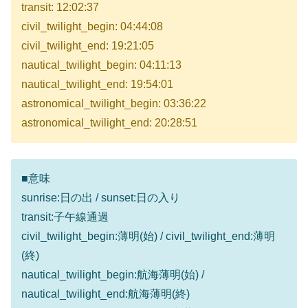
transit: 12:02:37
civil_twilight_begin: 04:44:08
civil_twilight_end: 19:21:05
nautical_twilight_begin: 04:11:13
nautical_twilight_end: 19:54:01
astronomical_twilight_begin: 03:36:22
astronomical_twilight_end: 20:28:51
■意味
sunrise:日の出 / sunset:日の入り
transit:子午線通過
civil_twilight_begin:薄明(始) / civil_twilight_end:薄明
(終)
nautical_twilight_begin:航海薄明(始) /
nautical_twilight_end:航海薄明(終)