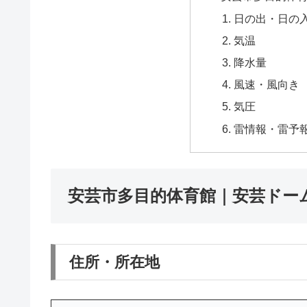
日の出・日の
気温
降水量
風速・風向き
気圧
雷情報・雷予
安芸市多目的体育館｜安芸ドー
住所・所在地