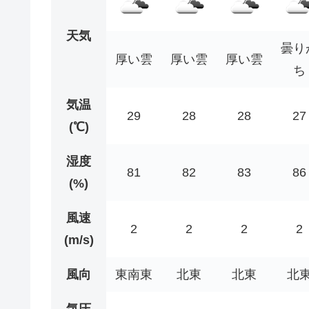
天気
曇り
厚い雲
厚い雲
厚い雲
ち
気温
29
28
28
27
(℃)
湿度
81
82
83
86
(%)
風速
2
2
2
2
(m/s)
風向
東南東
北東
北東
北
気圧