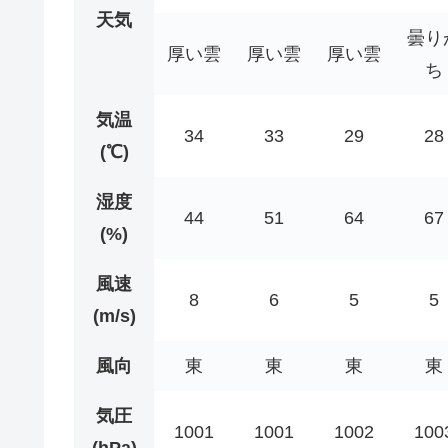
天気
曇り
厚い雲
厚い雲
厚い雲
ち
気温
34
33
29
28
(℃)
湿度
44
51
64
67
(%)
風速
8
6
5
5
(m/s)
風向
東
東
東
東
気圧
1001
1001
1002
100
(hPa)