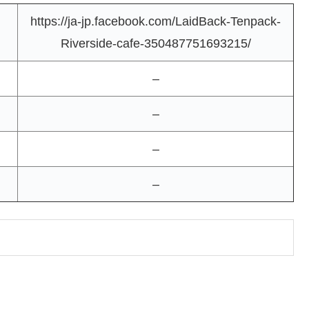
https://ja-jp.facebook.com/LaidBack-Tenpack-
Riverside-cafe-350487751693215/
–
–
–
–