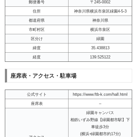
郵便番号
〒245-0002
住所
神奈川県横浜市泉区緑園4-5-3
都道府県
神奈川県
市町村区
横浜市泉区
区分け
緑園
緯度
35.438813
経度
139.525122
座席表・アクセス・駐車場
公式サイト
https://www.ftb-k.com/hall.html
座席表
–
緑園キャンパス
相鉄いずみ野線【緑園都市駅】下
車徒歩3分
(横浜￫緑園都市約17分)