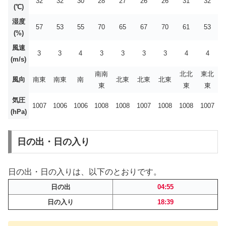
32
32
30
28
27
26
26
31
32
(℃)
湿度
57
53
55
70
65
67
70
61
53
(%)
風速
3
3
4
3
3
3
3
4
4
(m/s)
南南
北北
東北
風向
南東
南東
南
北東
北東
北東
東
東
東
気圧
1007
1006
1006
1008
1008
1007
1008
1008
1007
(hPa)
日の出・日の入り
日の出・日の入りは、以下のとおりです。
日の出
04:55
日の入り
18:39