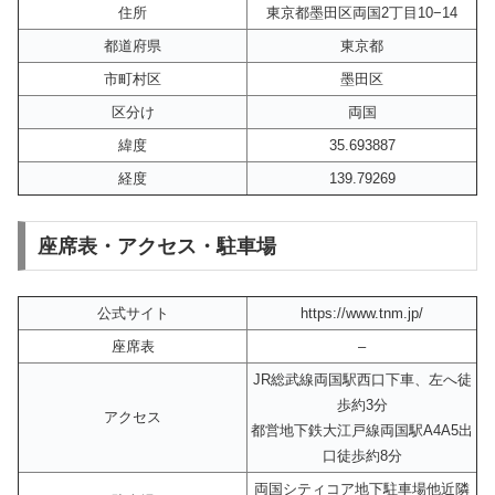
住所
東京都墨田区両国2丁目10−14
都道府県
東京都
市町村区
墨田区
区分け
両国
緯度
35.693887
経度
139.79269
座席表・アクセス・駐車場
公式サイト
https://www.tnm.jp/
座席表
–
JR総武線両国駅西口下車、左へ徒
歩約3分
アクセス
都営地下鉄大江戸線両国駅A4A5出
口徒歩約8分
両国シティコア地下駐車場他近隣