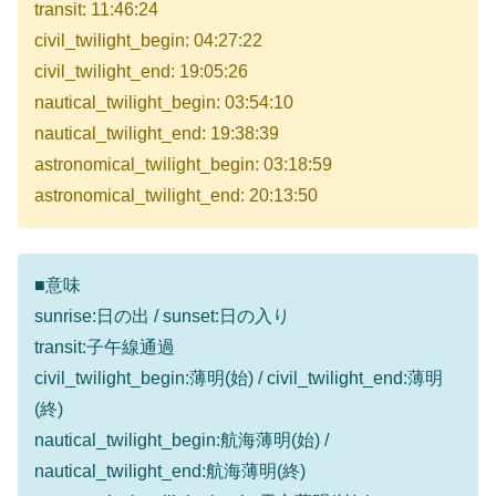
transit: 11:46:24
civil_twilight_begin: 04:27:22
civil_twilight_end: 19:05:26
nautical_twilight_begin: 03:54:10
nautical_twilight_end: 19:38:39
astronomical_twilight_begin: 03:18:59
astronomical_twilight_end: 20:13:50
■意味
sunrise:日の出 / sunset:日の入り
transit:子午線通過
civil_twilight_begin:薄明(始) / civil_twilight_end:薄明
(終)
nautical_twilight_begin:航海薄明(始) /
nautical_twilight_end:航海薄明(終)