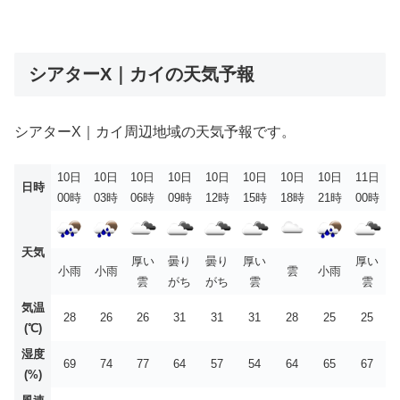
シアターX｜カイの天気予報
シアターX｜カイ周辺地域の天気予報です。
10日
10日
10日
10日
10日
10日
10日
10日
11日
日時
00時
03時
06時
09時
12時
15時
18時
21時
00時
天気
厚い
曇り
曇り
厚い
厚い
小雨
小雨
雲
小雨
雲
がち
がち
雲
雲
気温
28
26
26
31
31
31
28
25
25
(℃)
湿度
69
74
77
64
57
54
64
65
67
(%)