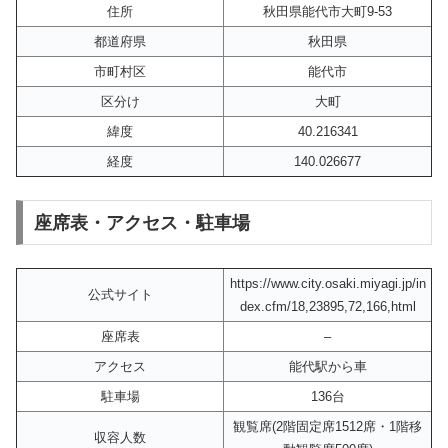
住所
秋田県能代市大町9-53
都道府県
秋田県
市町村区
能代市
区分け
大町
緯度
40.216341
経度
140.026677
座席表・アクセス・駐車場
https://www.city.osaki.miyagi.jp/in
公式サイト
dex.cfm/18,23895,72,166,html
座席表
–
アクセス
能代駅から車
駐車場
136台
観覧席(2階固定席1512席・1階移
収容人数