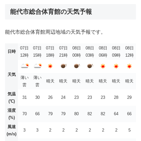
能代市総合体育館の天気予報
能代市総合体育館周辺地域の天気予報です。
07日
07日
07日
07日
08日
08日
08日
08日
08日
日時
12時
15時
18時
21時
00時
03時
06時
09時
12時
天気
薄い
薄い
晴天
晴天
晴天
晴天
晴天
晴天
晴天
雲
雲
気温
31
30
26
24
23
23
23
28
29
(℃)
湿度
70
66
79
79
80
82
82
64
66
(%)
風速
3
3
2
2
2
2
2
2
5
(m/s)