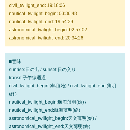
civil_twilight_end: 19:18:06
nautical_twilight_begin: 03:36:48
nautical_twilight_end: 19:54:39
astronomical_twilight_begin: 02:57:02
astronomical_twilight_end: 20:34:26
■意味
sunrise:日の出 / sunset:日の入り
transit:子午線通過
civil_twilight_begin:薄明(始) / civil_twilight_end:薄明
(終)
nautical_twilight_begin:航海薄明(始) /
nautical_twilight_end:航海薄明(終)
astronomical_twilight_begin:天文薄明(始) /
astronomical_twilight_end:天文薄明(終)