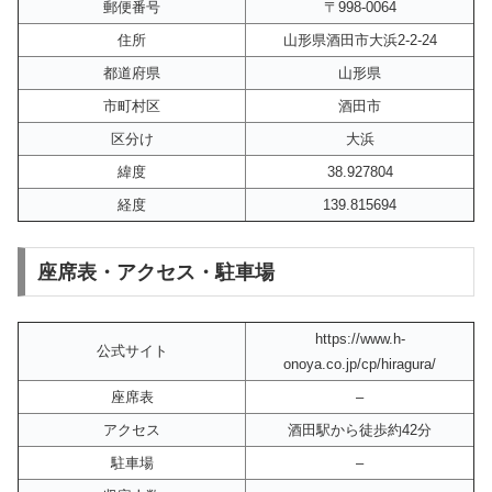
郵便番号
〒998-0064
住所
山形県酒田市大浜2-2-24
都道府県
山形県
市町村区
酒田市
区分け
大浜
緯度
38.927804
経度
139.815694
座席表・アクセス・駐車場
https://www.h-
公式サイト
onoya.co.jp/cp/hiragura/
座席表
–
アクセス
酒田駅から徒歩約42分
駐車場
–