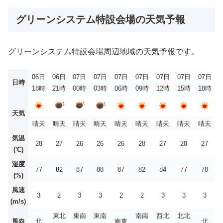
グリーンシステム特設会場の天気予報
グリーンシステム特設会場周辺地域の天気予報です。
06日
06日
07日
07日
07日
07日
07日
07日
07日
日時
18時
21時
00時
03時
06時
09時
12時
15時
18時
天気
晴天
晴天
晴天
晴天
晴天
晴天
晴天
晴天
晴天
気温
28
27
26
26
26
28
27
28
27
(℃)
湿度
77
82
87
88
87
82
84
77
78
(%)
風速
3
2
3
3
2
2
3
3
3
(m/s)
東北
東南
東南
南南
西北
北北
風向
北
南東
北