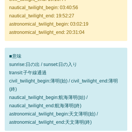
nautical_twilight_begin: 03:40:56
nautical_twilight_end: 19:52:27
astronomical_twilight_begin: 03:02:19
astronomical_twilight_end: 20:31:04
■意味
sunrise:日の出 / sunset:日の入り
transit:子午線通過
civil_twilight_begin:薄明(始) / civil_twilight_end:薄明
(終)
nautical_twilight_begin:航海薄明(始) /
nautical_twilight_end:航海薄明(終)
astronomical_twilight_begin:天文薄明(始) /
astronomical_twilight_end:天文薄明(終)