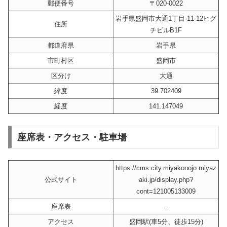
郵便番号
〒020-0022
岩手県盛岡市大通1丁目-11-12ヒグ
住所
チビルB1F
都道府県
岩手県
市町村区
盛岡市
区分け
大通
緯度
39.702409
経度
141.147049
座席表・アクセス・駐車場
https://cms.city.miyakonojo.miyaz
公式サイト
aki.jp/display.php?
cont=121005133009
座席表
–
アクセス
盛岡駅(車5分、徒歩15分)