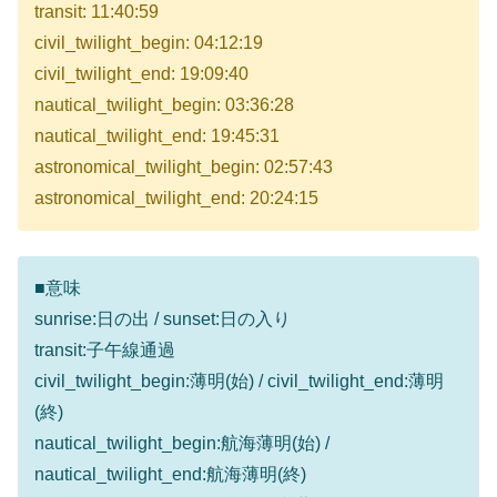
transit: 11:40:59
civil_twilight_begin: 04:12:19
civil_twilight_end: 19:09:40
nautical_twilight_begin: 03:36:28
nautical_twilight_end: 19:45:31
astronomical_twilight_begin: 02:57:43
astronomical_twilight_end: 20:24:15
■意味
sunrise:日の出 / sunset:日の入り
transit:子午線通過
civil_twilight_begin:薄明(始) / civil_twilight_end:薄明
(終)
nautical_twilight_begin:航海薄明(始) /
nautical_twilight_end:航海薄明(終)