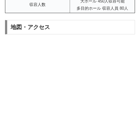
大ホール 450人収容可能
収容人数
多目的ホール 収容人員 80人
地図・アクセス