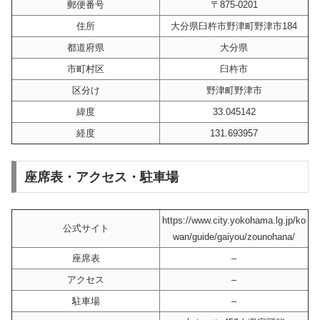
郵便番号
〒875-0201
住所
大分県臼杵市野津町野津市184
都道府県
大分県
市町村区
臼杵市
区分け
野津町野津市
緯度
33.045142
経度
131.693957
座席表・アクセス・駐車場
https://www.city.yokohama.lg.jp/ko
公式サイト
wan/guide/gaiyou/zounohana/
座席表
–
アクセス
–
駐車場
–