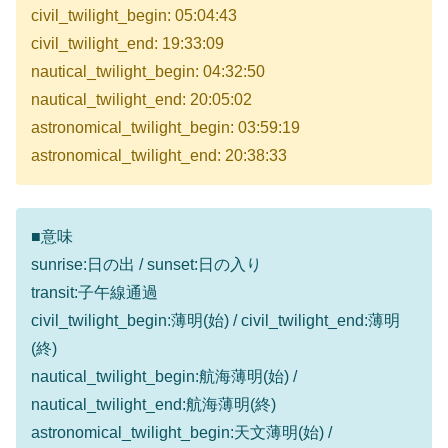
civil_twilight_begin: 05:04:43
civil_twilight_end: 19:33:09
nautical_twilight_begin: 04:32:50
nautical_twilight_end: 20:05:02
astronomical_twilight_begin: 03:59:19
astronomical_twilight_end: 20:38:33
■意味
sunrise:日の出 / sunset:日の入り
transit:子午線通過
civil_twilight_begin:薄明(始) / civil_twilight_end:薄明
(終)
nautical_twilight_begin:航海薄明(始) /
nautical_twilight_end:航海薄明(終)
astronomical_twilight_begin:天文薄明(始) /