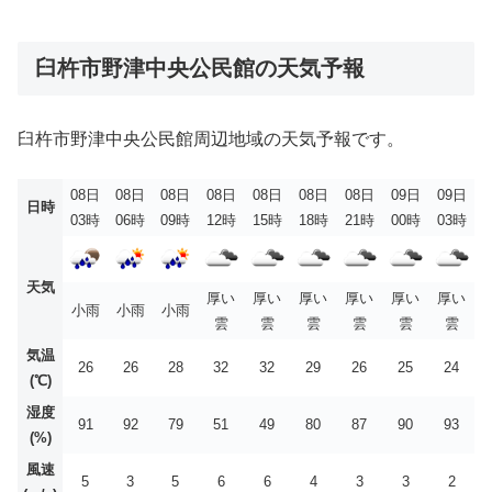
臼杵市野津中央公民館の天気予報
臼杵市野津中央公民館周辺地域の天気予報です。
08日
08日
08日
08日
08日
08日
08日
09日
09日
日時
03時
06時
09時
12時
15時
18時
21時
00時
03時
天気
厚い
厚い
厚い
厚い
厚い
厚い
小雨
小雨
小雨
雲
雲
雲
雲
雲
雲
気温
26
26
28
32
32
29
26
25
24
(℃)
湿度
91
92
79
51
49
80
87
90
93
(%)
風速
5
3
5
6
6
4
3
3
2