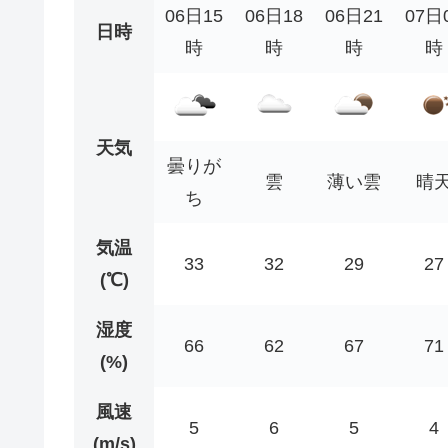
06日15
06日18
06日21
07日
日時
時
時
時
時
天気
曇りが
雲
薄い雲
晴
ち
気温
33
32
29
27
(℃)
湿度
66
62
67
71
(%)
風速
5
6
5
4
(m/s)