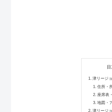
目
津リージ
住所・
座席表
地図・
津リージ