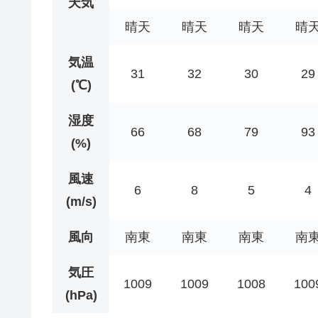
天気
晴天
晴天
晴天
晴
気温
31
32
30
29
(℃)
湿度
66
68
79
93
(%)
風速
6
8
5
4
(m/s)
風向
南東
南東
南東
南
気圧
1009
1009
1008
100
(hPa)