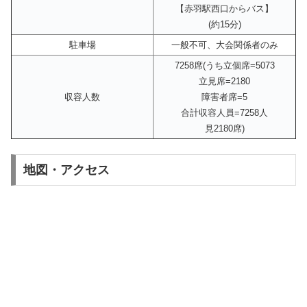
【赤羽駅西口からバス】
(約15分)
駐車場
一般不可、大会関係者のみ
7258席(うち立個席=5073
立見席=2180
収容人数
障害者席=5
合計収容人員=7258人
見2180席)
地図・アクセス