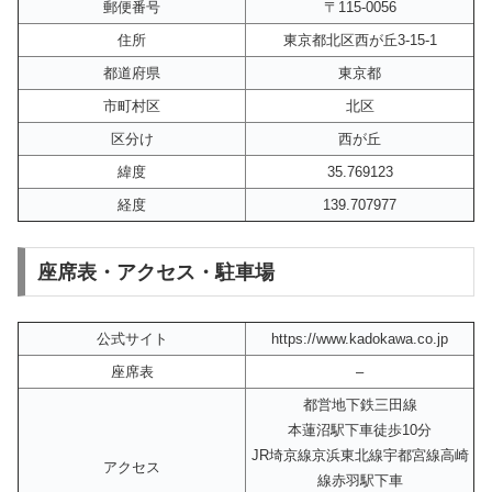
郵便番号
〒115-0056
住所
東京都北区西が丘3-15-1
都道府県
東京都
市町村区
北区
区分け
西が丘
緯度
35.769123
経度
139.707977
座席表・アクセス・駐車場
公式サイト
https://www.kadokawa.co.jp
座席表
–
都営地下鉄三田線
本蓮沼駅下車徒歩10分
JR埼京線京浜東北線宇都宮線高崎
アクセス
線赤羽駅下車