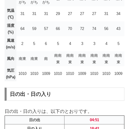
がち
がち
がち
気温
31
31
31
29
27
27
27
31
34
(℃)
湿度
64
59
57
66
70
72
74
56
43
(%)
風速
2
5
6
5
4
3
3
4
5
(m/s)
南南
南南
南南
南南
南南
南南
風向
南東
南東
南
東
東
東
東
東
東
気圧
1010
1010
1009
1010
1010
1009
1010
1010
1009
(hPa)
日の出・日の入り
日の出・日の入りは、以下のとおりです。
日の出
04:51
日の入り
18:42