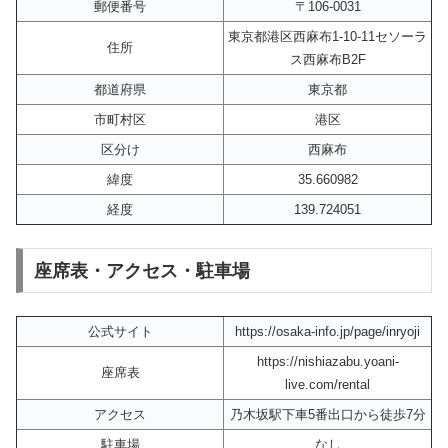
郵便番号
〒106-0031
東京都港区西麻布1-10-11セソーラ
住所
ス西麻布B2F
都道府県
東京都
市町村区
港区
区分け
西麻布
緯度
35.660982
経度
139.724051
座席表・アクセス・駐車場
公式サイト
https://osaka-info.jp/page/inryoji
https://nishiazabu.yoani-
座席表
live.com/rental
アクセス
乃木坂駅下車5番出口から徒歩7分
駐車場
なし