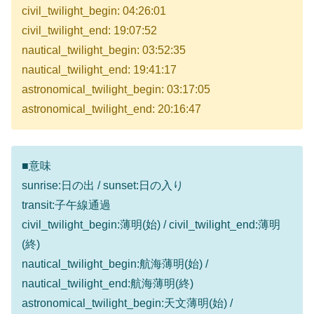
civil_twilight_begin: 04:26:01
civil_twilight_end: 19:07:52
nautical_twilight_begin: 03:52:35
nautical_twilight_end: 19:41:17
astronomical_twilight_begin: 03:17:05
astronomical_twilight_end: 20:16:47
■意味
sunrise:日の出 / sunset:日の入り
transit:子午線通過
civil_twilight_begin:薄明(始) / civil_twilight_end:薄明
(終)
nautical_twilight_begin:航海薄明(始) /
nautical_twilight_end:航海薄明(終)
astronomical_twilight_begin:天文薄明(始) /